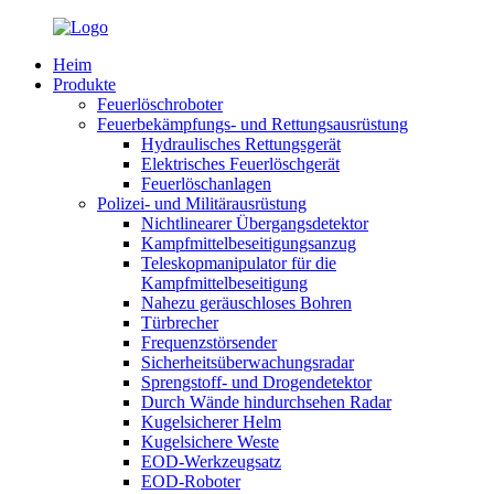
Heim
Produkte
Feuerlöschroboter
Feuerbekämpfungs- und Rettungsausrüstung
Hydraulisches Rettungsgerät
Elektrisches Feuerlöschgerät
Feuerlöschanlagen
Polizei- und Militärausrüstung
Nichtlinearer Übergangsdetektor
Kampfmittelbeseitigungsanzug
Teleskopmanipulator für die
Kampfmittelbeseitigung
Nahezu geräuschloses Bohren
Türbrecher
Frequenzstörsender
Sicherheitsüberwachungsradar
Sprengstoff- und Drogendetektor
Durch Wände hindurchsehen Radar
Kugelsicherer Helm
Kugelsichere Weste
EOD-Werkzeugsatz
EOD-Roboter