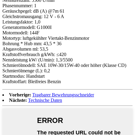
Nenndrehzahl: 5500 U/min
Phasennummer: 1
Geräuschpegel: dB (A) @7m 61
Gleichstromausgang: 12 V - 6 A
Leistungsfaktor: 1,0
Generatormodell: G1000I
Motormodell: 144F
Motortyp: luftgekühlter Viertakt-Benzinmotor
Bohrung * Hub mm: 43,5 * 36
Abgasvolumen ml: 53,5
Kraftstoffverbrauch g/kWh: ≤420
Nennleistung kW/ (U/min): 1,3/5500
Schmierölmodell: SAE 10W-30/15W-40 oder höher (Klasse CD)
Schmierölmenge (L): 0,2
Startmodus: Handstart
Kraftstoffart: Bleifreies Benzin
Vorherige:
Tragbarer Bewehrungsschneider
Nächste:
Technische Daten