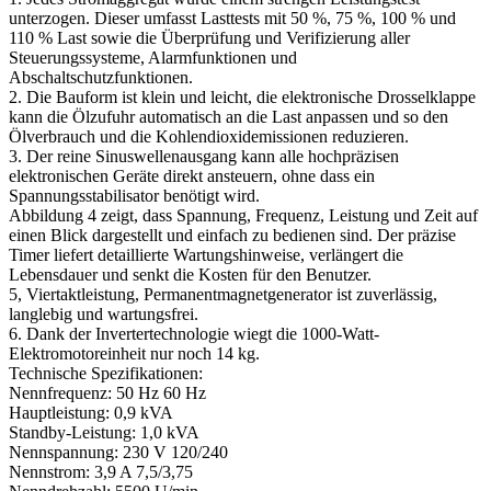
unterzogen. Dieser umfasst Lasttests mit 50 %, 75 %, 100 % und
110 % Last sowie die Überprüfung und Verifizierung aller
Steuerungssysteme, Alarmfunktionen und
Abschaltschutzfunktionen.
2. Die Bauform ist klein und leicht, die elektronische Drosselklappe
kann die Ölzufuhr automatisch an die Last anpassen und so den
Ölverbrauch und die Kohlendioxidemissionen reduzieren.
3. Der reine Sinuswellenausgang kann alle hochpräzisen
elektronischen Geräte direkt ansteuern, ohne dass ein
Spannungsstabilisator benötigt wird.
Abbildung 4 zeigt, dass Spannung, Frequenz, Leistung und Zeit auf
einen Blick dargestellt und einfach zu bedienen sind. Der präzise
Timer liefert detaillierte Wartungshinweise, verlängert die
Lebensdauer und senkt die Kosten für den Benutzer.
5, Viertaktleistung, Permanentmagnetgenerator ist zuverlässig,
langlebig und wartungsfrei.
6. Dank der Invertertechnologie wiegt die 1000-Watt-
Elektromotoreinheit nur noch 14 kg.
Technische Spezifikationen:
Nennfrequenz: 50 Hz 60 Hz
Hauptleistung: 0,9 kVA
Standby-Leistung: 1,0 kVA
Nennspannung: 230 V 120/240
Nennstrom: 3,9 A 7,5/3,75