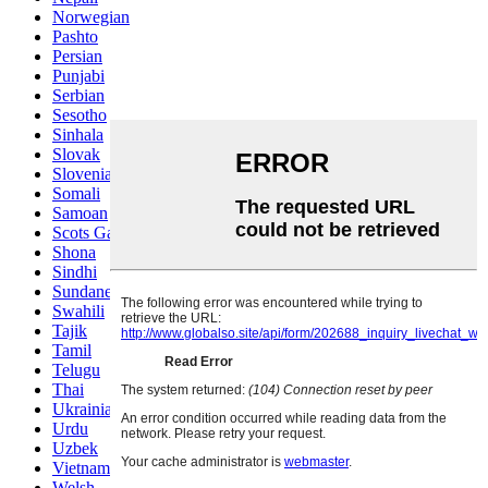
Norwegian
Pashto
Persian
Punjabi
Serbian
Sesotho
Sinhala
Slovak
Slovenian
Somali
Samoan
Scots Gaelic
Shona
Sindhi
Sundanese
Swahili
Tajik
Tamil
Telugu
Thai
Ukrainian
Urdu
Uzbek
Vietnamese
Welsh