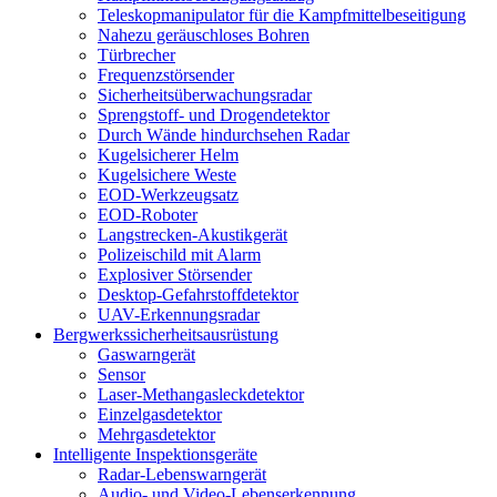
Teleskopmanipulator für die Kampfmittelbeseitigung
Nahezu geräuschloses Bohren
Türbrecher
Frequenzstörsender
Sicherheitsüberwachungsradar
Sprengstoff- und Drogendetektor
Durch Wände hindurchsehen Radar
Kugelsicherer Helm
Kugelsichere Weste
EOD-Werkzeugsatz
EOD-Roboter
Langstrecken-Akustikgerät
Polizeischild mit Alarm
Explosiver Störsender
Desktop-Gefahrstoffdetektor
UAV-Erkennungsradar
Bergwerkssicherheitsausrüstung
Gaswarngerät
Sensor
Laser-Methangasleckdetektor
Einzelgasdetektor
Mehrgasdetektor
Intelligente Inspektionsgeräte
Radar-Lebenswarngerät
Audio- und Video-Lebenserkennung