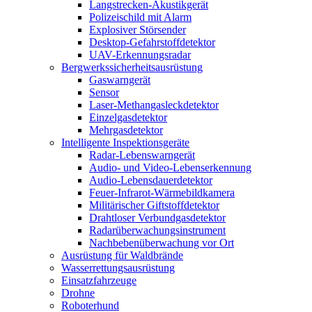
Langstrecken-Akustikgerät
Polizeischild mit Alarm
Explosiver Störsender
Desktop-Gefahrstoffdetektor
UAV-Erkennungsradar
Bergwerkssicherheitsausrüstung
Gaswarngerät
Sensor
Laser-Methangasleckdetektor
Einzelgasdetektor
Mehrgasdetektor
Intelligente Inspektionsgeräte
Radar-Lebenswarngerät
Audio- und Video-Lebenserkennung
Audio-Lebensdauerdetektor
Feuer-Infrarot-Wärmebildkamera
Militärischer Giftstoffdetektor
Drahtloser Verbundgasdetektor
Radarüberwachungsinstrument
Nachbebenüberwachung vor Ort
Ausrüstung für Waldbrände
Wasserrettungsausrüstung
Einsatzfahrzeuge
Drohne
Roboterhund